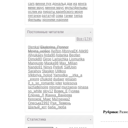
cars
винни пух
дональд дак
иа
кенга
мики маус
минни маус
мультфильмы
ослик иа
пираты карибского моря
пятачок
рататуй
сова
тачки
тигра
фильмы
хроники нарнии
Постоянные читатели
-
Все (174)
0lenkaI
Ekaterina_Penner
Мечта_небес
Aerton
AfoniyaEK
Alik90
Allyukaev
Arda90
Astanka
Beofan
Dimok80
Girop
Larisichka
Liomurika
Mangusto
Maska98
Max_Milian
Nando91
Ninvs
PetixK
SafUpin
Sarahov
Stasikin
Ulitkoo
Viktoriya_holod
Yamodka
__irka_a
_egorg
chukold
dudaer
ginasin
it_s_so_romantic
joter
kolesova
lachattenoire
minmat
murzaeva
ninasa
so_white
stoy12
Вовик_Е
Гузява
Еленка_Л
Жанна_Ванеева
Кероков_Макс
Матренка2
Олеська1992
Рая_Тюмень
Шалый_кот
баба_люба
Рубрики:
Разн
Статистика
-