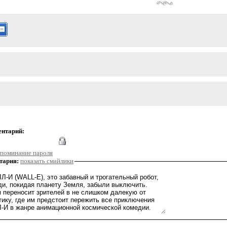
ентарий:
поминание пароля
тария:
показать смайлики