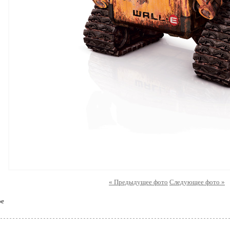
« Предыдущее фото
Следующее фото »
ое