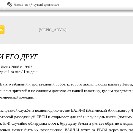
Авось
из (+ сутки) дневников
{%EPIG_ADV%}
И ЕГО ДРУГ
 Июня 2008 г. 19:03
дей:
1 за час / 1 за день
, это забавный и трогательный робот, которого люди, покидая планету Земля
носит зрителей в не слишком далекую от нашей галактику, где им предстои
осмической комедии.
т исправной службы в полном одиночестве ВАЛЛ-И (Вселенский Аннигилятор 
отессой-разведчицей ЕВОЙ и открывает для себя новую цель жизни (помимо 
АЛЛ-И случайно обнаружил ключ к будущему Земли и улетает обратно к людям 
пасным может быть их возвращение. ВАЛЛ-И летит за ЕВОЙ через всю гал