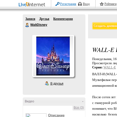
Регистрация
Вход
Рейтинги
Записи
Друзья
Комментарии
WaltDisney
WALL-E 
Понедельник, 16
Просмотрело лю
Серия:
WALL-E
ВАЛЛ-И (WALL-E)
Мультфильм пере
В друзья
анимационной к
После сотен ле
Видео
-
с гламурной роб
Все (3)
понимает, что В
насколько безо
Описание