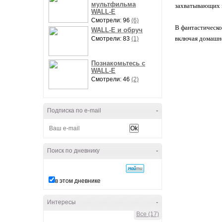
мультфильма
захватывающих и
WALL-E
Смотрели: 96
(6)
В фантастическо
WALL-E и обруч
включая домашне
Смотрели: 83
(1)
Познакомьтесь с
WALL-E
Смотрели: 46
(2)
Подписка по e-mail
-
Поиск по дневнику
-
в этом дневнике
Интересы
-
Все (17)