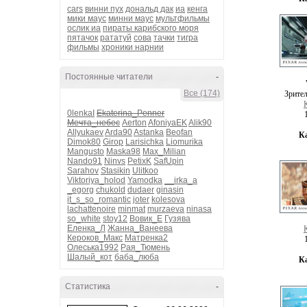
cars
винни пух
дональд дак
иа
кенга
мики маус
минни маус
мультфильмы
ослик иа
пираты карибского моря
пятачок
рататуй
сова
тачки
тигра
фильмы
хроники нарнии
Постоянные читатели
-
Все (174)
Зрите
0lenkaI
Ekaterina_Penner
Мечта_небес
Aerton
AfoniyaEK
Alik90
Allyukaev
Arda90
Astanka
Beofan
К
Dimok80
Girop
Larisichka
Liomurika
Mangusto
Maska98
Max_Milian
Nando91
Ninvs
PetixK
SafUpin
Sarahov
Stasikin
Ulitkoo
Viktoriya_holod
Yamodka
__irka_a
_egorg
chukold
dudaer
ginasin
it_s_so_romantic
joter
kolesova
lachattenoire
minmat
murzaeva
ninasa
so_white
stoy12
Вовик_Е
Гузява
Еленка_Л
Жанна_Ванеева
Кероков_Макс
Матренка2
Олеська1992
Рая_Тюмень
Шалый_кот
баба_люба
К
Статистика
-