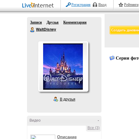
Регистрация
Вход
Рейтинги
Записи
Друзья
Комментарии
WaltDisney
Серии фот
В друзья
Видео
-
Все (3)
Описание