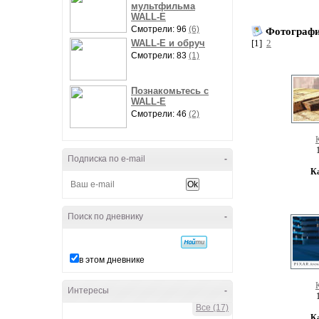
мультфильма
WALL-E
Смотрели: 96
(6)
Фотографи
WALL-E и обруч
[1]
2
Смотрели: 83
(1)
Познакомьтесь с
WALL-E
Смотрели: 46
(2)
Подписка по e-mail
-
К
Поиск по дневнику
-
в этом дневнике
Интересы
-
Все (17)
К