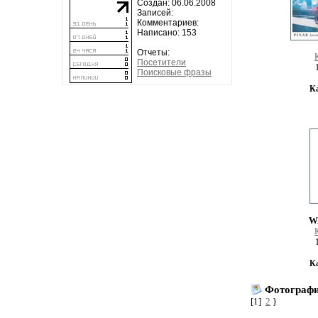
Создан: 06.06.2008
Записей:
Комментариев:
Написано: 153
Отчеты:
Посетители
Поисковые фразы
К
W
К
Фотографи
[1]
2
}